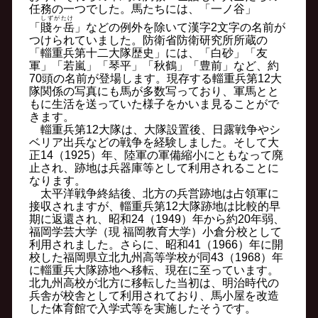
任務の一つでした。馬たちには、「一ノ谷」
しずがたけ
「
賤ヶ岳
」などの例外を除いて漢字2文字の名前が
つけられていました。防衛省防衛研究所所蔵の
「輜重兵第十二大隊歴史」には、「白砂」「友
軍」「若嵐」「琴平」「秋鶴」「豊前」など、約
70頭の名前が登場します。現存する輜重兵第12大
隊関係の写真にも馬が多数写っており、軍馬とと
もに生活を送っていた様子をかいま見ることがで
きます。
輜重兵第12大隊は、大隊設置後、日露戦争やシ
ベリア出兵などの戦争を経験しました。そして大
正14（1925）年、陸軍の軍備縮小にともなって廃
止され、跡地は兵器庫等として利用されることに
なります。
太平洋戦争終結後、北方の兵営跡地は占領軍に
接収されますが、輜重兵第12大隊跡地は比較的早
期に返還され、昭和24（1949）年から約20年弱、
福岡学芸大学（現 福岡教育大学）小倉分校として
利用されました。さらに、昭和41（1966）年に開
校した福岡県立北九州高等学校が同43（1968）年
に輜重兵大隊跡地へ移転、現在に至っています。
北九州高校が北方に移転した当初は、明治時代の
兵舎が校舎として利用されており、馬小屋を改造
した体育館で入学式等を実施したそうです。