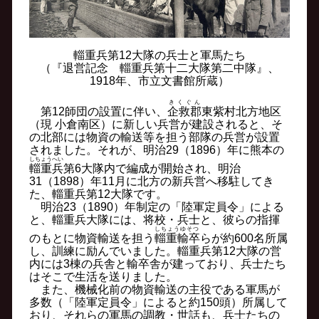
輜重兵第12大隊の兵士と軍馬たち
（『退営記念 輜重兵第十二大隊第二中隊』、
1918年、市立文書館所蔵）
きくぐん
第12師団の設置に伴い、
企救郡
東紫村北方地区
（現 小倉南区）に新しい兵営が建設されると、そ
の北部には物資の輸送等を担う部隊の兵営が設置
されました。それが、明治29（1896）年に熊本の
しちょうへい
輜重兵
第6大隊内で編成が開始され、明治
31（1898）年11月に北方の新兵営へ移駐してき
た、輜重兵第12大隊です。
明治23（1890）年制定の「陸軍定員令」による
と、輜重兵大隊には、将校・兵士と、彼らの指揮
しちょうゆそつ
のもとに物資輸送を担う
輜重輸卒
らが約600名所属
し、訓練に励んでいました。輜重兵第12大隊の営
内には3棟の兵舎と輸卒舎が建っており、兵士たち
はそこで生活を送りました。
また、機械化前の物資輸送の主役である軍馬が
多数（「陸軍定員令」によると約150頭）所属して
おり、それらの軍馬の調教・世話も、兵士たちの