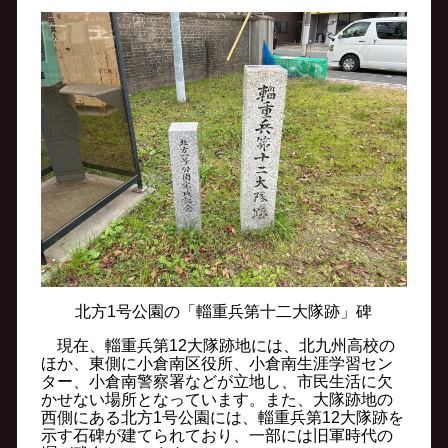
北方1号公園の「輜重兵第十二大隊跡」碑
現在、輜重兵第12大隊跡地には、北九州高校の
ほか、東側に小倉南区役所、小倉南生涯学習セン
ター、小倉南警察署などが立地し、市民生活に欠
かせない場所となっています。また、大隊跡地の
西側にある北方1号公園には、輜重兵第12大隊跡を
示す石碑が建てられており、一部には旧軍時代の