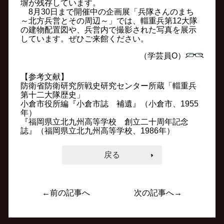
塀が残存しています。
8月30日まで開催中の企画展「兵隊さんのまち
～北方兵営とその周辺～」では、輜重兵第12大隊
の建物配置図や、兵営内で撮影された写真を展示
しています。ぜひご来館ください。
（学芸員O）
【参考文献】
防衛省防衛研究所戦史研究センター所蔵「輜重兵
第十二大隊歴史」
小倉市役所編『小倉市誌 補遺』（小倉市、1955
年）
『福岡県立北九州高等学校 創立二十周年記念
誌』（福岡県立北九州高等学校、1986年）
戻る
←前の記事へ
次の記事へ→