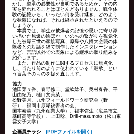
かし、継承の必要性が自明であるためか、その内
実を問われることはほとんどありません。戦争体
験の記憶から、いったい何を受け継ぎ、どのよう
な状態になれば、それは継承されたといえるので
しょうか。
本展では、学生が被爆者の記憶や思いに寄り添
い描いた原爆の絵ほか、いのちの繋がりを視覚化
した被爆三世の家族写真、原爆や八幡大空襲の体
験者との対話を経て制作したインスタレーション
など、言語以外での表象による継承の取り組みを
紹介します。
また、作品の制作に関するプロセスに焦点化
し、当たり前のように使われている「継承」とい
う言葉そのものを捉え直します。
協力
池田菜々香、春野修二、堂畝紘子、奥村春香、平
山由紀乃、樋口文美菜、
松野美月、九州フィールドワーク研究会（野
研）、福岡市原爆被害者の会、
国本泰英（九州産業大学）、福本弥生（広島市立
基町高等学校）、上田稔、Drill-masumoto（松山東
雲女子大学）
企画展チラシ
(PDFファイルを開く)