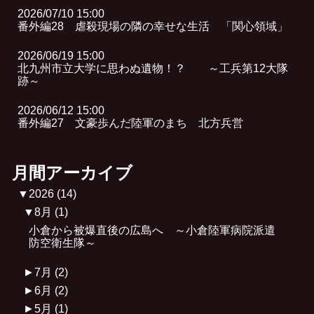
2026/07/10 15:00
番外編28 虐殺現場の隣の幸せな生活 「関心領域」
2026/06/19 15:00
北九州市立大学に思わぬ遺物！？ ～工兵第12大隊
跡～
2026/06/12 15:00
番外編27 文豪歩んだ陸軍のまち 北方兵営
月間アーカイブ
▼
2026
(14)
▼
8月
(1)
小倉から被爆直後の広島へ ～小倉陸軍病院派遣
防空衛生隊～
►
7月
(2)
►
6月
(2)
►
5月
(1)