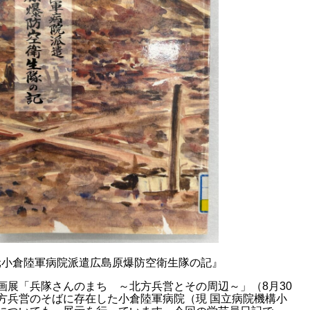
元小倉陸軍病院派遣広島原爆防空衛生隊の記』
展「兵隊さんのまち ～北方兵営とその周辺～」（8月30
方兵営のそばに存在した小倉陸軍病院（現 国立病院機構小