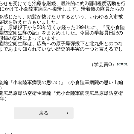
らせを受けても治療を継続、最終的に約2週間程度活動を行
6日にかけて小倉陸軍病院へ復帰します。帰着後の隊員たちの
を感じたり、頭髪が抜けたりするという、いわゆる入市被
症状を訴えた方もいました。
、原爆投下から50年近くが経った1994年に、『元小倉陸
爆防空衛生隊の記』をまとめました。今回の学芸員日記の
想録の記述によっています。
防空衛生隊は、広島への原子爆弾投下と北九州とのつな
まであまり知られていない歴史的事実の一つと言えるでし
（学芸員O）
会編『小倉陸軍病院の思い出』（小倉陸軍病院の思い出編
年）
遣広島原爆防空衛生隊編『元小倉陸軍病院広島原爆防空衛
4年）
戻る