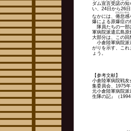
ダム宣言受諾の知
い、24日から2
けんたいかん
なかには、
倦怠感
爆による原爆症の
隊員たちの一部は
軍病院派遣広島原
大部分は、この回
小倉陸軍病院派遣
がりを示す、これ
ょう。
【参考文献】
小倉陸軍病院戦友
集委員会、1975
元小倉陸軍病院派
生隊の記』（199