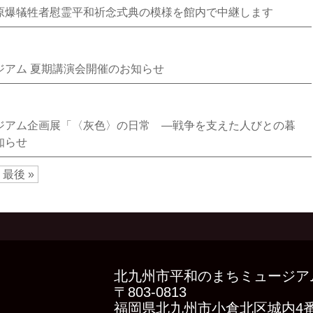
原爆犠牲者慰霊平和祈念式典の模様を館内で中継します
ジアム 夏期講演会開催のお知らせ
ジアム企画展「〈灰色〉の日常 ―戦争を支えた人びとの暮
知らせ
最後 »
北九州市平和のまちミュージア
〒803-0813
福岡県北九州市小倉北区城内4番