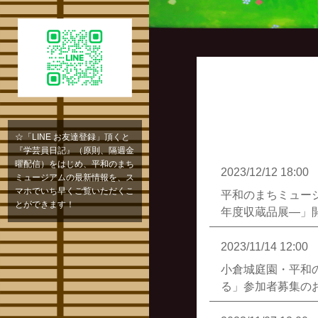
☆「LINE お友達登録」頂くと
『学芸員日記』（原則、隔週金
曜配信）をはじめ、平和のまち
2023/12/12 18:00
ミュージアムの最新情報を、ス
マホでいち早くご覧いただくこ
平和のまちミュー
とができます！
年度収蔵品展―」
2023/11/14 12:00
小倉城庭園・平和
る」参加者募集の