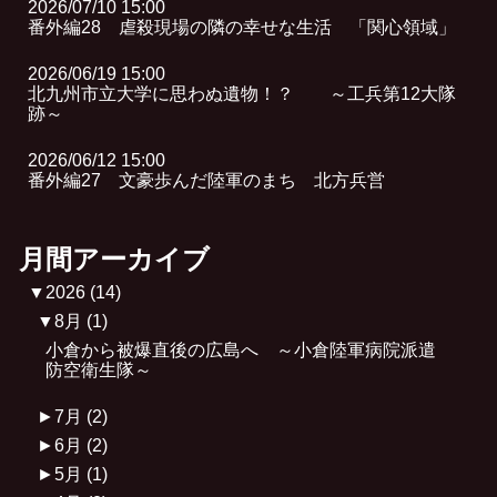
2026/07/10 15:00
番外編28 虐殺現場の隣の幸せな生活 「関心領域」
2026/06/19 15:00
北九州市立大学に思わぬ遺物！？ ～工兵第12大隊
跡～
2026/06/12 15:00
番外編27 文豪歩んだ陸軍のまち 北方兵営
月間アーカイブ
▼
2026
(14)
▼
8月
(1)
小倉から被爆直後の広島へ ～小倉陸軍病院派遣
防空衛生隊～
►
7月
(2)
►
6月
(2)
►
5月
(1)