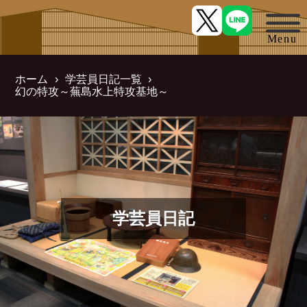
ホーム
学芸員日記一覧
幻の特攻～蕪島水上特攻基地～
学芸員日記