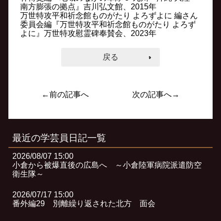
南方膨張の拠点』吉川弘文館、2015年
万世特攻平和祈念館ものがたり よろずよに 編さん
委員会編『万世特攻平和祈念館ものがたり よろず
よに』万世特攻慰霊碑奉賛会、2023年
戻る
←前の記事へ
次の記事へ→
最近の学芸員日記一覧
2026/08/07 15:00
小倉から被爆直後の広島へ ～小倉陸軍病院派遣防空
衛生隊～
2026/07/17 15:00
番外編29 別離繰り返された北方 面会