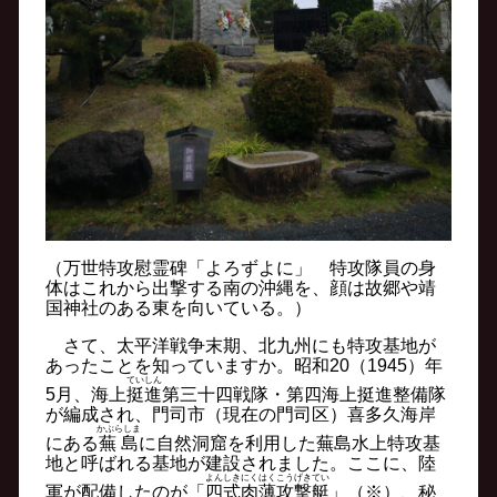
（万世特攻慰霊碑「よろずよに」 特攻隊員の身
体はこれから出撃する南の沖縄を、顔は故郷や靖
国神社のある東を向いている。）
さて、太平洋戦争末期、北九州にも特攻基地が
あったことを知っていますか。昭和20（1945）年
ていしん
5月、海上
挺進
第三十四戦隊・第四海上挺進整備隊
が編成され、門司市（現在の門司区）喜多久海岸
かぶらしま
にある
蕪島
に自然洞窟を利用した蕪島水上特攻基
地と呼ばれる基地が建設されました。ここに、陸
よんしきにくはくこうげきてい
軍が配備したのが「
四式肉薄攻撃艇
」（※）、秘