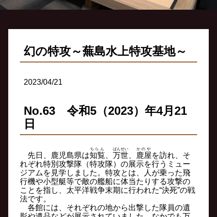
幻の特攻～蕪島水上特攻基地～
2023/04/21
No.63 令和5（2023）年4月21
日
ちらん
ばんせい
かのや
先日、鹿児島県は
知覧
、
万世
、
鹿屋
を訪れ、そ
れぞれ特別攻撃隊（特攻隊）の展示を行うミュー
ジアムを見学しました。特攻とは、人が乗った飛
行機や小型艇等で敵の艦船に体当たりする攻撃の
ことを指し、太平洋戦争末期に行われた“決死”の戦
法です。
各館には、それぞれの地から出撃した隊員の遺
影や遺品などが展示されていました。なかでも万