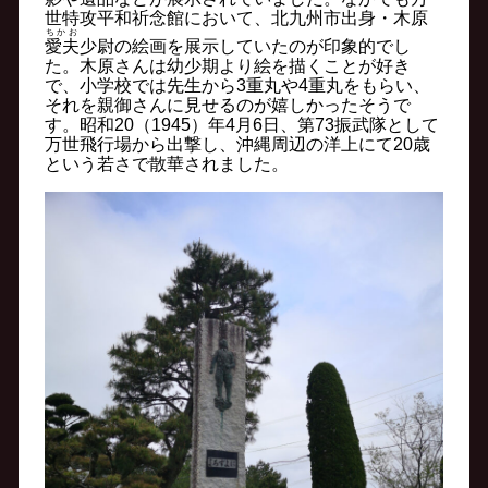
世特攻平和祈念館において、北九州市出身・木原
ちかお
愛夫
少尉の絵画を展示していたのが印象的でし
た。木原さんは幼少期より絵を描くことが好き
で、小学校では先生から3重丸や4重丸をもらい、
それを親御さんに見せるのが嬉しかったそうで
す。昭和20（1945）年4月6日、第73振武隊として
万世飛行場から出撃し、沖縄周辺の洋上にて20歳
という若さで散華されました。