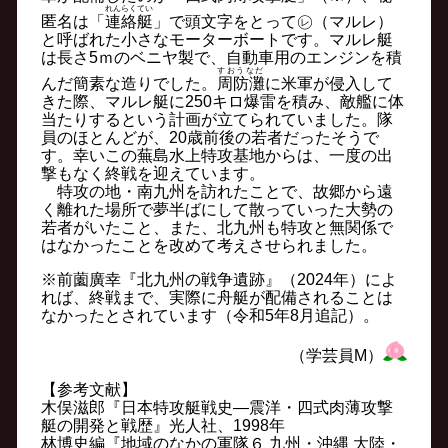
れんらくてい
匿名は「
連絡艇
」で頭文字をとって㋹（マルレ）
と呼ばれた小さなモーターボートです。マルレ艇
は長さ5ｍのベニヤ製で、自動車用のエンジンを積
すおうなだ
んだ簡素な造りでした。
周防灘
に米軍が侵入して
きた際、マルレ艇に250キロ爆雷を積み、敵艦に体
当たりするという計画が立てられていました。隊
員のほとんどが、20歳前後の若者だったそうで
す。幸いこの蕪島水上特攻基地からは、一度の出
撃もなく終戦を迎えています。
特攻の地・南九州を訪れたことで、故郷から遠
く離れた場所で夢半ばにして散っていった大勢の
若者がいたこと、また、北九州も特攻と無関係で
はなかったことを改めて考えさせられました。
※前薗廣幸『北九州の戦争遺跡』（2024年）によ
れば、終戦まで、実際に舟艇が配備されることは
なかったとされています（令和5年8月追記）。
（学芸員M）
【参考文献】
木俣滋郎『日本特攻艇戦史―震洋・四式肉薄攻撃
艇の開発と戦歴』光人社、1998年
林博史編『地域のなかの軍隊６ 九州・沖縄 大陸・