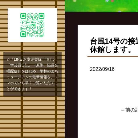
台風14号の接近
休館します。
☆「LINE お友達登録」頂くと
『学芸員日記』（原則、隔週金
2022/09/16
曜配信）をはじめ、平和のまち
ミュージアムの最新情報を、ス
マホでいち早くご覧いただくこ
とができます！
←前の