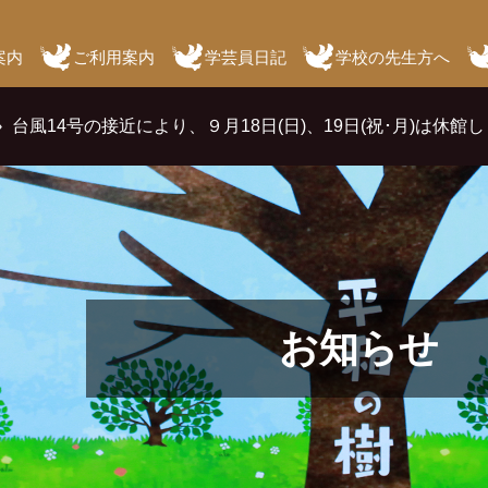
案内
ご利用案内
学芸員日記
学校の先生方へ
台風14号の接近により、９月18日(日)、19日(祝･月)は休館
お知らせ